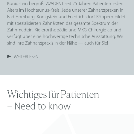
Königstein begrüßt AVADENT seit 25 Jahren Patienten jeden
Alters im Hochtaunus-Kreis. Jede unserer Zahnarztpraxen in
Bad Homburg, Königstein und Friedrichsdorf-Köppern bildet
mit spezialisierten Zahnärzten das gesamte Spektrum der
Zahnmedizin, Kieferorthopädie und MKG-Chirurgie ab und
verfügt über eine hochwertige technische Ausstattung. Wir
sind Ihre Zahnarztpraxis in der Nähe — auch für Sie!
WEITERLESEN
Wichtiges für Patienten
– Need to know