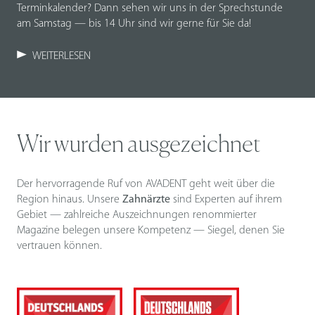
Terminkalender? Dann sehen wir uns in der Sprechstunde
am Samstag — bis 14 Uhr sind wir gerne für Sie da!
WEITERLESEN
Wir wurden ausgezeichnet
Der hervorragende Ruf von AVADENT geht weit über die
Region hinaus. Unsere
Zahnärzte
sind Experten auf ihrem
Gebiet — zahlreiche Auszeichnungen renommierter
Magazine belegen unsere Kompetenz — Siegel, denen Sie
vertrauen können.