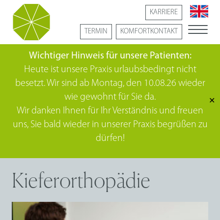
KARRIERE
TERMIN
KOMFORTKONTAKT
Wichtiger Hinweis für unsere Patienten:
Heute ist unsere Praxis urlaubsbedingt nicht
besetzt. Wir sind ab Montag, den 10.08.26 wieder
wie gewohnt für Sie da.
✕
Wir danken Ihnen für Ihr Verständnis und freuen
uns, Sie bald wieder in unserer Praxis begrüßen zu
dürfen!
Kieferorthopädie