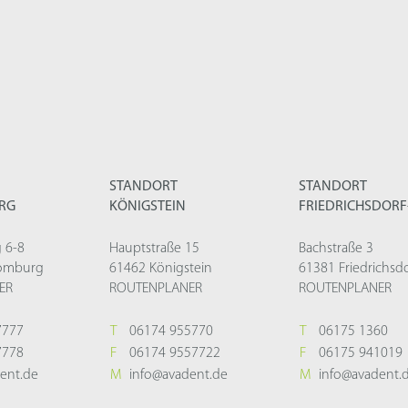
STANDORT
STANDORT
RG
KÖNIGSTEIN
FRIEDRICHSDOR
 6-8
Hauptstraße 15
Bachstraße 3
omburg
61462 Königstein
61381 Friedrichsd
ER
ROUTENPLANER
ROUTENPLANER
7777
T
06174 955770
T
06175 1360
7778
F
06174 9557722
F
06175 941019
ent.de
M
info@avadent.de
M
info@avadent.