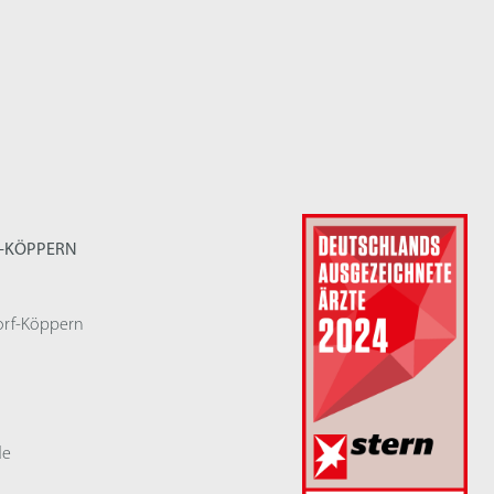
F-KÖPPERN
orf-Köppern
de