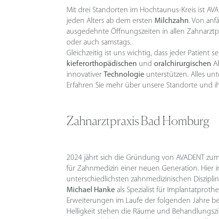
Mit drei Standorten im Hochtaunus-Kreis ist AV
jeden Alters ab dem ersten
Milchzahn
. Von anf
ausgedehnte Öffnungszeiten in allen Zahnarzt
oder auch samstags.
Gleichzeitig ist uns wichtig, dass jeder Patien
kieferorthopädischen
und
oralchirurgischen
Ab
innovativer
Technologie
unterstützen. Alles unt
Erfahren Sie mehr über unsere Standorte und i
Zahnarztpraxis Bad Homburg
2024 jährt sich die Gründung von AVADENT zum
für Zahnmedizin einer neuen Generation. Hier in
unterschiedlichsten zahnmedizinischen Diszipl
Michael Hanke
als Spezialist für Implantatprot
Erweiterungen im Laufe der folgenden Jahre belä
Helligkeit stehen die Räume und Behandlungsz