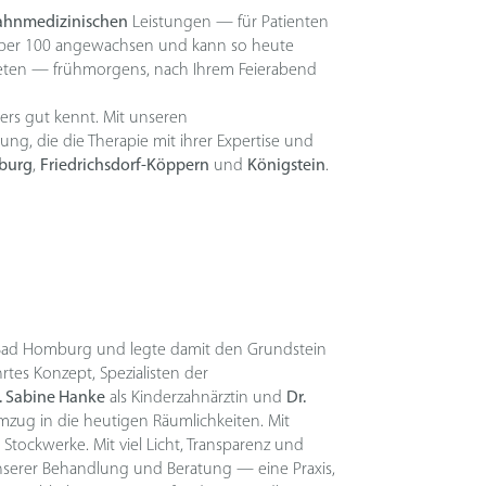
ahnmedizinischen
Leistungen — für Patienten
f über 100 angewachsen und kann so heute
ieten — frühmorgens, nach Ihrem Feierabend
ders gut kennt. Mit unseren
ng, die die Therapie mit ihrer Expertise und
burg
,
Friedrichsdorf-Köppern
und
Königstein
.
 Bad Homburg und legte damit den Grundstein
rtes Konzept, Spezialisten der
. Sabine Hanke
als Kinderzahnärztin und
Dr.
Umzug in die heutigen Räumlichkeiten. Mit
Stockwerke. Mit viel Licht, Transparenz und
nserer Behandlung und Beratung — eine Praxis,