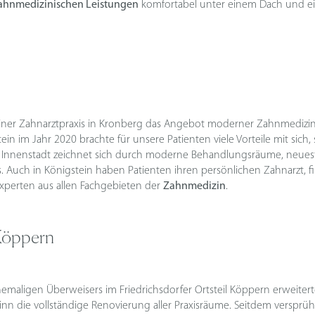
ahnmedizinischen Leistungen
komfortabel unter einem Dach und ei
ner Zahnarztpraxis in Kronberg das Angebot moderner Zahnmedizin 
n im Jahr 2020 brachte für unsere Patienten viele Vorteile mit sich
er Innenstadt zeichnet sich durch moderne Behandlungsräume, neue
uch in Königstein haben Patienten ihren persönlichen Zahnarzt, fi
perten aus allen Fachgebieten der
Zahnmedizin
.
-Köppern
maligen Überweisers im Friedrichsdorfer Ortsteil Köppern erweitert
nn die vollständige Renovierung aller Praxisräume. Seitdem versprüht