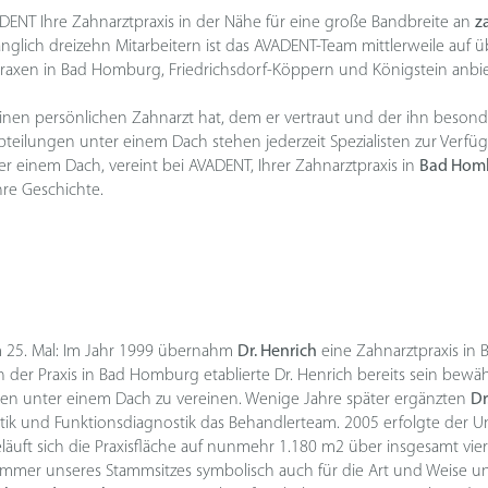
ADENT Ihre Zahnarztpraxis in der Nähe für eine große Bandbreite an
z
änglich dreizehn Mitarbeitern ist das AVADENT-Team mittlerweile au
praxen in Bad Homburg, Friedrichsdorf-Köppern und Königstein anb
t seinen persönlichen Zahnarzt hat, dem er vertraut und der ihn beson
teilungen unter einem Dach stehen jederzeit Spezialisten zur Verfügu
er einem Dach, vereint bei AVADENT, Ihrer Zahnarztpraxis in
Bad Hom
hre Geschichte.
 25. Mal: Im Jahr 1999 übernahm
Dr. Henrich
eine Zahnarztpraxis in
 der Praxis in Bad Homburg etablierte Dr. Henrich bereits sein bewäh
inen unter einem Dach zu vereinen. Wenige Jahre später ergänzten
Dr
hetik und Funktionsdiagnostik das Behandlerteam. 2005 erfolgte der 
uft sich die Praxisfläche auf nunmehr 1.180 m2 über insgesamt vier 
immer unseres Stammsitzes symbolisch auch für die Art und Weise u