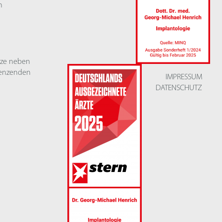
n
ätze neben
renzenden
IMPRESSUM
DATENSCHUTZ