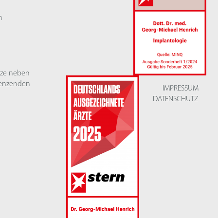
n
ätze neben
renzenden
IMPRESSUM
DATENSCHUTZ