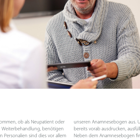
 kommen, ob als Neupatient oder
ren, können Sie das Dokument
ur Weiterbehandlung, benötigen
hrem ersten Besuch mitbringen.
 Personalien sind dies vor allem
eser Seite weitere Dokumente