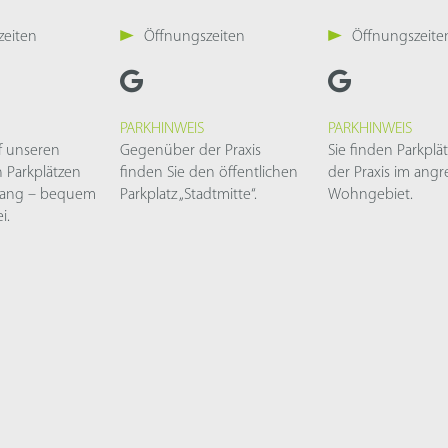
zeiten
Öffnungszeiten
Öffnungszeite
PARKHINWEIS
PARKHINWEIS
f unseren
Gegenüber der Praxis
Sie finden Parkpl
 Parkplätzen
finden Sie den öffentlichen
der Praxis im ang
gang – bequem
Parkplatz „Stadtmitte“.
Wohngebiet.
i.