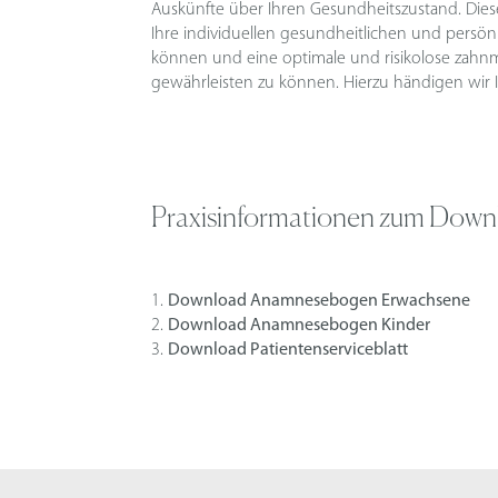
Auskünfte über Ihren Gesundheitszustand. Diese
zum Download, die eventuelle Fragen beantwor
Ihre individuellen gesundheitlichen und persö
den Besuch in unserer Zahnarztpraxis für S
können und eine optimale und risikolose zahn
gewährleisten zu können. Hierzu händigen wir
Praxisinformationen zum Down
1.
Download Anamnesebogen Erwachsene
2.
Download Anamnesebogen Kinder
3.
Download Patientenserviceblatt