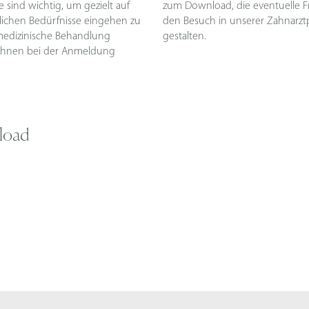
 sind wichtig, um gezielt auf
ten und Ihnen helfen sollen,
nlichen Bedürfnisse eingehen zu
ie möglichst unkompliziert zu
medizinische Behandlung
gestalten.
 Ihnen bei der Anmeldung
load