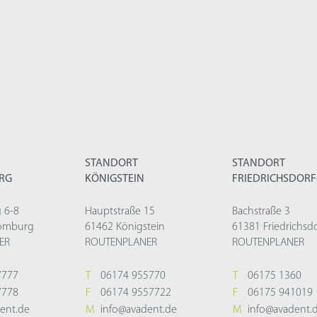
STANDORT
STANDORT
RG
KÖNIGSTEIN
FRIEDRICHSDOR
 6-8
Hauptstraße 15
Bachstraße 3
omburg
61462 Königstein
61381 Friedrichsd
ER
ROUTENPLANER
ROUTENPLANER
7777
T
06174 955770
T
06175 1360
7778
F
06174 9557722
F
06175 941019
ent.de
M
info@avadent.de
M
info@avadent.