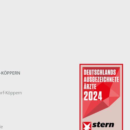
F-KÖPPERN
orf-Köppern
de