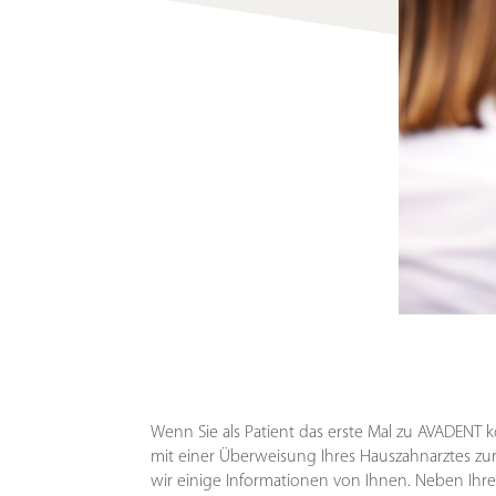
Wenn Sie als Patient das erste Mal zu AVADENT
unseren Anamnesebogen aus. Um Zeit zu spa
mit einer Überweisung Ihres Hauszahnarztes z
bereits vorab ausdrucken, ausfüllen und zu I
wir einige Informationen von Ihnen. Neben Ihren
Neben dem Anamnesebogen finden Sie auf di